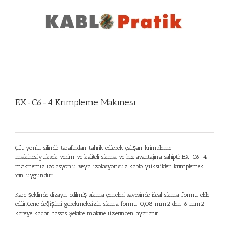
EX-C6-4 Krimpleme Makinesi
Çift yönlü silindir tarafından tahrik edilerek çalışan krimpleme
makinesi,yüksek verim ve kaliteli sıkma ve hız avantajına sahiptir.EX-C6-4
makinemiz izolasyonlu veya izolasyonsuz kablo yüksükleri krimplemek
için uygundur.
Kare şeklinde dizayn edilmiş sıkma çeneleri sayesinde ideal sıkma formu elde
edilir.Çene değişimi gerekmeksizin sıkma formu 0,08 mm2 den 6 mm2
kareye kadar hassas şekilde makine üzerinden ayarlanır.