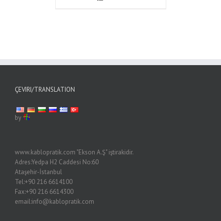
ÇEVIRI/TRANSLATION
by
www.kablopratik.com "Ekson A.Ş" iştirakidir.
Adres:Yedpa H2 Caddesi No:60
Ataşehir-İstanbul
Tel:+90 216 6614100
Fax:+90 216 6614300
email:info@kablopratik.com